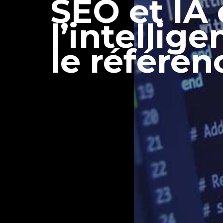
SEO et IA
l’intellig
le référe